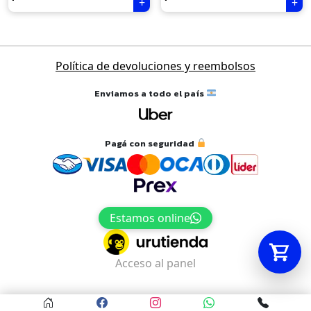
Tu carrito está vacío.
Navegación
Política de devoluciones y reembolsos
Agregá un producto y aparecerá acá
de
automáticamente.
entradas
Enviamos a todo el país
Pagá con seguridad
Estamos online
Acceso al panel