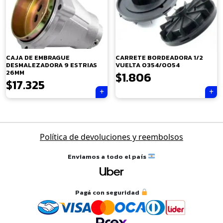
×
CAJA DE EMBRAGUE
CARRETE BORDEADORA 1/2
DESMALEZADORA 9 ESTRIAS
VUELTA 0354/0054
26MM
$
1.806
$
17.325
Tu carrito está vacío.
Navegación
Política de devoluciones y reembolsos
Agregá un producto y aparecerá acá
de
automáticamente.
entradas
Enviamos a todo el país
Pagá con seguridad