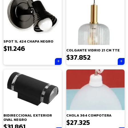
SPOT 1L 424 CHAPA NEGRO
$
11.246
COLGANTE VIDRIO 21 CM TTE
$
37.852
×
BIDIRECCIONAL EXTERIOR
CHOLA 364 COMPOTERA
OVAL NEGRO
$
27.325
$
31.861