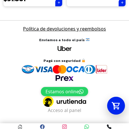
Tu carrito está vacío.
Navegación
Agregá un producto y aparecerá acá
Política de devoluciones y reembolsos
de
automáticamente.
entradas
Enviamos a todo el país
Pagá con seguridad
Estamos online
Acceso al panel