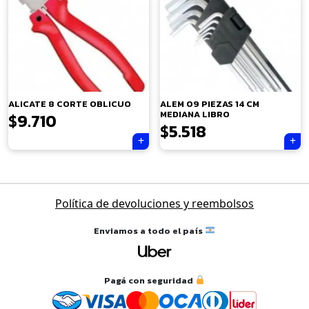
×
ALICATE 8 CORTE OBLICUO
ALEM 09 PIEZAS 14 CM
MEDIANA LIBRO
$
9.710
$
5.518
Tu carrito está vacío.
Navegación
Política de devoluciones y reembolsos
Agregá un producto y aparecerá acá
de
automáticamente.
entradas
Enviamos a todo el país
Pagá con seguridad