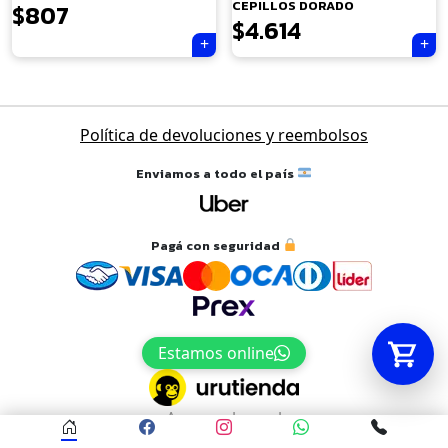
CEPILLOS DORADO
$
807
$
4.614
Tu carrito está vacío.
Agregá un producto y aparecerá acá
automáticamente.
Navegación
Política de devoluciones y reembolsos
de
entradas
Enviamos a todo el país
Pagá con seguridad
Estamos online
Acceso al panel