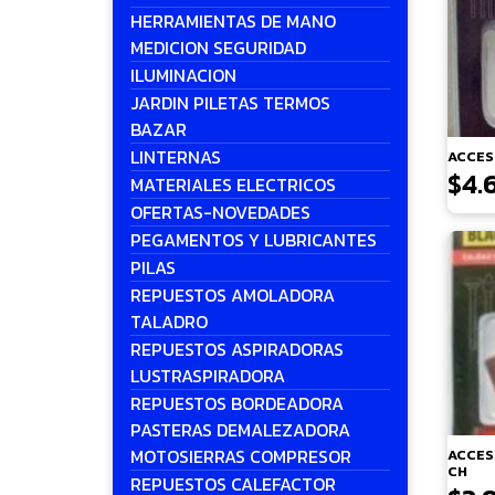
HERRAMIENTAS DE MANO
MEDICION SEGURIDAD
ILUMINACION
JARDIN PILETAS TERMOS
BAZAR
LINTERNAS
ACCES
$
4.
MATERIALES ELECTRICOS
OFERTAS-NOVEDADES
PEGAMENTOS Y LUBRICANTES
PILAS
REPUESTOS AMOLADORA
TALADRO
REPUESTOS ASPIRADORAS
LUSTRASPIRADORA
REPUESTOS BORDEADORA
PASTERAS DEMALEZADORA
MOTOSIERRAS COMPRESOR
ACCES
CH
REPUESTOS CALEFACTOR