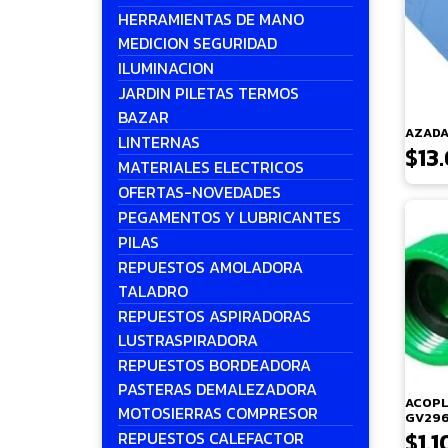
HERRAMIENTAS DE MANO
MEDICION SEGURIDAD
ILUMINACION
JARDIN PILETAS TERMOS
BAZAR
AZADA
LINTERNAS
$
13
MATERIALES ELECTRICOS
OFERTAS-NOVEDADES
PEGAMENTOS Y LUBRICANTES
PILAS
REPUESTOS AMOLADORA
TALADRO
REPUESTOS ASPIRADORAS
LUSTRASPIRADORA
REPUESTOS BORDEADORA
PASTERAS DEMALEZADORA
ACOPLE
MOTOSIERRAS COMPRESOR
GV296
$
1.1
REPUESTOS CALEFACTOR