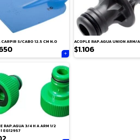
 CARPIR S/CABO 12.5 CM N.0
ACOPLE RAP.AGUA UNION ARM/
.650
$
1.106
 RAP.AGUA 3/4 H A ARM 1/2
1 EG12957
02