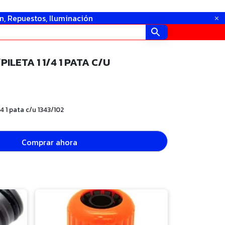
in, Repuestos, Iluminación
ILETA 1 1/4 1 PATA C/U
/4 1 pata c/u 1343/102
Comprar ahora