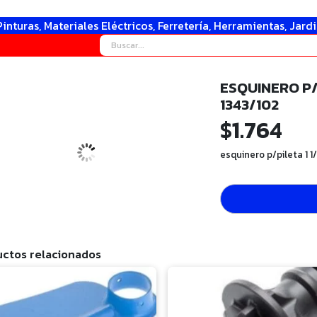
Pinturas, Materiales Eléctricos, Ferretería, Herramientas, Jard
ESQUINERO P/P
1343/102
$
1.764
esquinero p/pileta 1 1
ctos relacionados