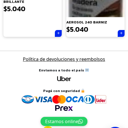
BRILLANTE
$
5.040
×
AEROSOL 240 BARNIZ
$
5.040
Tu carrito está vacío.
Navegación
Política de devoluciones y reembolsos
Agregá un producto y aparecerá acá
de
automáticamente.
entradas
Enviamos a todo el país
Pagá con seguridad
Estamos online