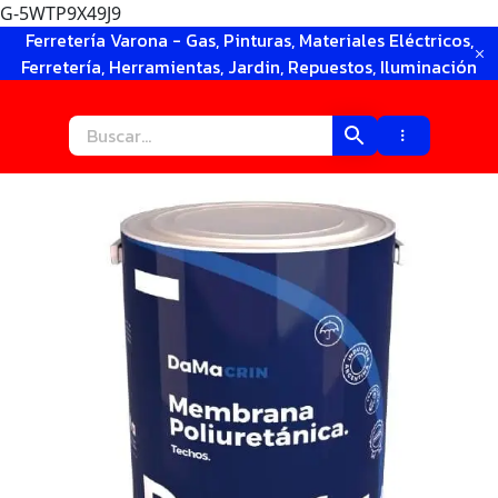
G-5WTP9X49J9
Ir
Ferretería Varona - Gas, Pinturas, Materiales Eléctricos,
al
Ferretería, Herramientas, Jardin, Repuestos, Iluminación
contenido