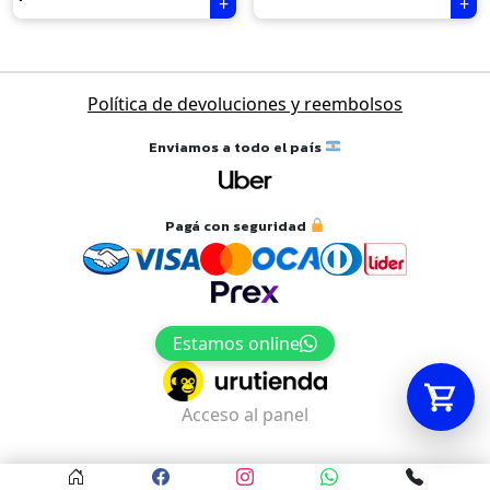
Tu carrito está vacío.
Navegación
Política de devoluciones y reembolsos
Agregá un producto y aparecerá acá
de
automáticamente.
entradas
Enviamos a todo el país
Pagá con seguridad
Estamos online
Acceso al panel