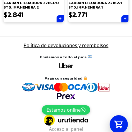
CARDAN LICUADORA 22163/0
CARDAN LICUADORA 22162/1
STD.IMP.HEMBRA 2
STD.IMP.HEMBRA 1
$
2.841
$
2.771
Tu carrito está vacío.
Navegación
Política de devoluciones y reembolsos
Agregá un producto y aparecerá acá
de
automáticamente.
entradas
Enviamos a todo el país
Pagá con seguridad
Estamos online
Acceso al panel