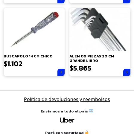
×
BUSCAPOLO 14 CM CHICO
ALEM 09 PIEZAS 20 CM
GRANDE LIBRO
$
1.102
$
5.865
Tu carrito está vacío.
Navegación
Agregá un producto y aparecerá acá
Política de devoluciones y reembolsos
de
automáticamente.
entradas
Enviamos a todo el país
Pagá con seguridad