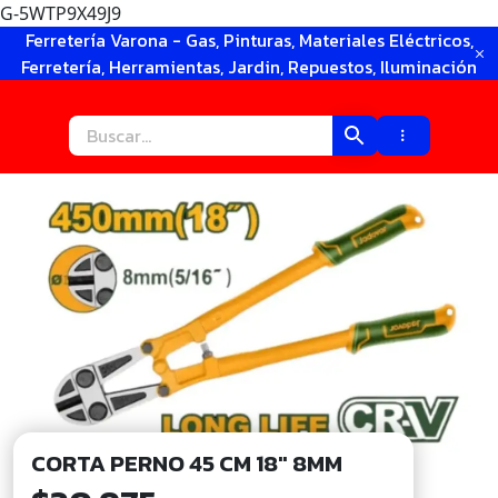
G-5WTP9X49J9
Ir
Ferretería Varona - Gas, Pinturas, Materiales Eléctricos,
al
Ferretería, Herramientas, Jardin, Repuestos, Iluminación
contenido
CORTA PERNO 45 CM 18″ 8MM