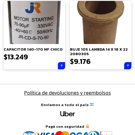
×
CAPACITOR 140-170 MF CHICO
BUJE 105 LAMBDA 14 X 18 X 22
2080305
$
13.249
$
9.176
Tu carrito está vacío.
Agregá un producto y aparecerá acá
automáticamente.
Navegación
Política de devoluciones y reembolsos
de
entradas
Enviamos a todo el país
Pagá con seguridad