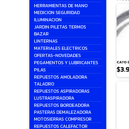
HERRAMIENTAS DE MANO
MEDICION SEGURIDAD
ILUMINACION
JARDIN PILETAS TERMOS
BAZAR
LINTERNAS
MATERIALES ELECTRICOS
OFERTAS-NOVEDADES
PEGAMENTOS Y LUBRICANTES
CA?O 
$
3.
PILAS
REPUESTOS AMOLADORA
TALADRO
REPUESTOS ASPIRADORAS
LUSTRASPIRADORA
REPUESTOS BORDEADORA
PASTERAS DEMALEZADORA
MOTOSIERRAS COMPRESOR
REPUESTOS CALEFACTOR