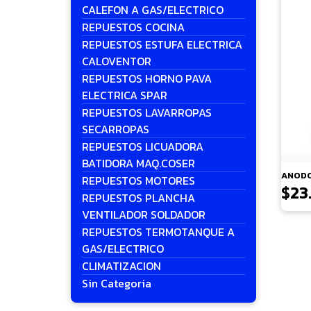
CALEFON A GAS/ELECTRICO
REPUESTOS COCINA
REPUESTOS ESTUFA ELECTRICA
CALOVENTOR
REPUESTOS HORNO PAVA
ELECTRICA SPAR
REPUESTOS LAVARROPAS
SECARROPAS
REPUESTOS LICUADORA
BATIDORA MAQ.COSER
ANODO
REPUESTOS MOTORES
$
23
REPUESTOS PLANCHA
VENTILADOR SOLDADOR
REPUESTOS TERMOTANQUE A
GAS/ELECTRICO
CLIMATIZACION
Sin Categoria