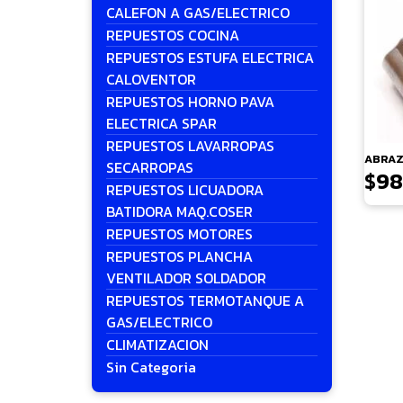
CALEFON A GAS/ELECTRICO
REPUESTOS COCINA
REPUESTOS ESTUFA ELECTRICA
CALOVENTOR
REPUESTOS HORNO PAVA
ELECTRICA SPAR
REPUESTOS LAVARROPAS
ABRAZ
SECARROPAS
$
98
REPUESTOS LICUADORA
BATIDORA MAQ.COSER
REPUESTOS MOTORES
REPUESTOS PLANCHA
VENTILADOR SOLDADOR
REPUESTOS TERMOTANQUE A
GAS/ELECTRICO
CLIMATIZACION
Sin Categoria