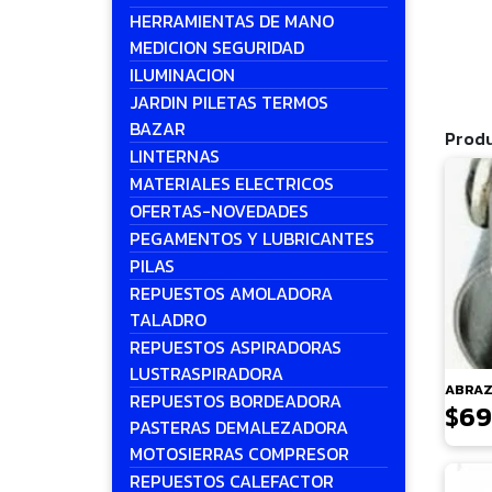
HERRAMIENTAS DE MANO
MEDICION SEGURIDAD
ILUMINACION
JARDIN PILETAS TERMOS
BAZAR
Produ
LINTERNAS
MATERIALES ELECTRICOS
OFERTAS-NOVEDADES
PEGAMENTOS Y LUBRICANTES
PILAS
REPUESTOS AMOLADORA
TALADRO
REPUESTOS ASPIRADORAS
LUSTRASPIRADORA
ABRAZ
REPUESTOS BORDEADORA
$
69
PASTERAS DEMALEZADORA
MOTOSIERRAS COMPRESOR
REPUESTOS CALEFACTOR