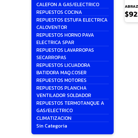
CALEFON A GAS/ELECTRICO
ABRAZ
REPUESTOS COCINA
$
92
REPUESTOS ESTUFA ELECTRICA
CALOVENTOR
REPUESTOS HORNO PAVA
ELECTRICA SPAR
REPUESTOS LAVARROPAS
SECARROPAS
REPUESTOS LICUADORA
BATIDORA MAQ.COSER
REPUESTOS MOTORES
REPUESTOS PLANCHA
VENTILADOR SOLDADOR
REPUESTOS TERMOTANQUE A
GAS/ELECTRICO
CLIMATIZACION
Sin Categoria