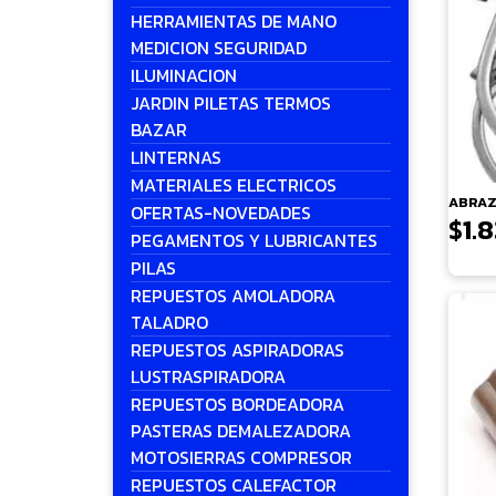
HERRAMIENTAS DE MANO
MEDICION SEGURIDAD
ILUMINACION
JARDIN PILETAS TERMOS
BAZAR
LINTERNAS
MATERIALES ELECTRICOS
ABRAZ
OFERTAS-NOVEDADES
$
1.
PEGAMENTOS Y LUBRICANTES
PILAS
REPUESTOS AMOLADORA
TALADRO
REPUESTOS ASPIRADORAS
LUSTRASPIRADORA
REPUESTOS BORDEADORA
PASTERAS DEMALEZADORA
MOTOSIERRAS COMPRESOR
REPUESTOS CALEFACTOR