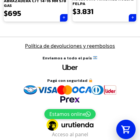
ABRAZADERA C/T 14-16 MM 5/8
FELPA
GAS
$
3.831
$
695
Tu carrito está vacío.
Navegación
Agregá un producto y aparecerá acá
Política de devoluciones y reembolsos
de
automáticamente.
entradas
Enviamos a todo el país
Pagá con seguridad
Estamos online
Acceso al panel