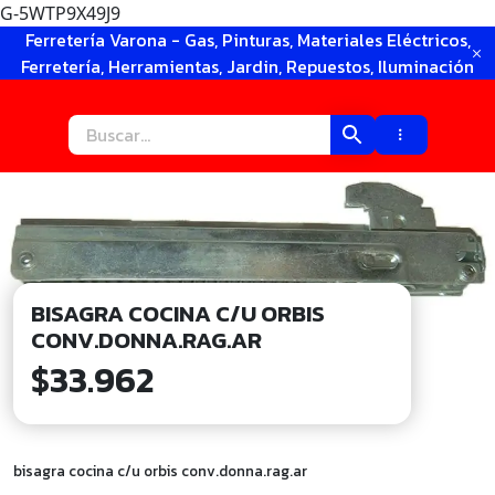
G-5WTP9X49J9
Ir
Ferretería Varona - Gas, Pinturas, Materiales Eléctricos,
al
Ferretería, Herramientas, Jardin, Repuestos, Iluminación
contenido
BISAGRA COCINA C/U ORBIS
CONV.DONNA.RAG.AR
$
33.962
bisagra cocina c/u orbis conv.donna.rag.ar