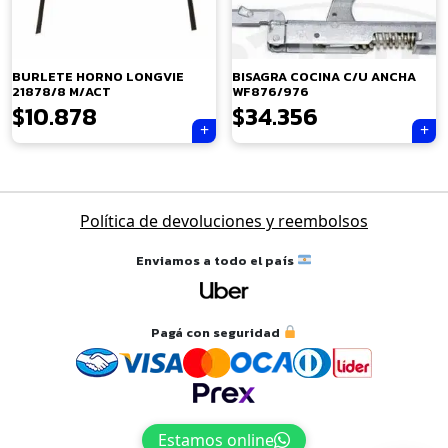
×
BURLETE HORNO LONGVIE
BISAGRA COCINA C/U ANCHA
21878/8 M/ACT
WF876/976
$
10.878
$
34.356
Tu carrito está vacío.
Navegación
Política de devoluciones y reembolsos
Agregá un producto y aparecerá acá
de
automáticamente.
entradas
Enviamos a todo el país
Pagá con seguridad
Estamos online