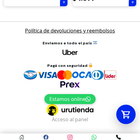
Tu carrito está vacío.
Navegación
Política de devoluciones y reembolsos
Agregá un producto y aparecerá acá
de
automáticamente.
entradas
Enviamos a todo el país
Pagá con seguridad
Estamos online
Acceso al panel