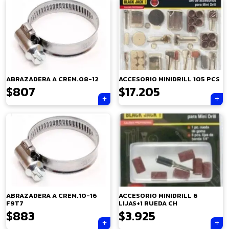
ABRAZADERA A CREM.08-12
ACCESORIO MINIDRILL 105 PCS
$
807
$
17.205
×
ABRAZADERA A CREM.10-16
ACCESORIO MINIDRILL 6
F9T7
LIJAS+1 RUEDA CH
$
883
$
3.925