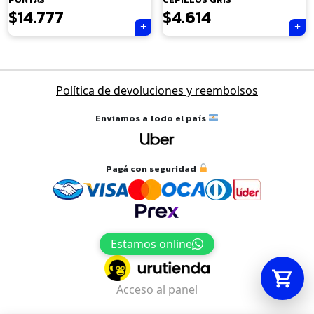
$
14.777
$
4.614
Tu carrito está vacío.
Navegación
Política de devoluciones y reembolsos
Agregá un producto y aparecerá acá
de
automáticamente.
entradas
Enviamos a todo el país
Pagá con seguridad
Estamos online
Acceso al panel