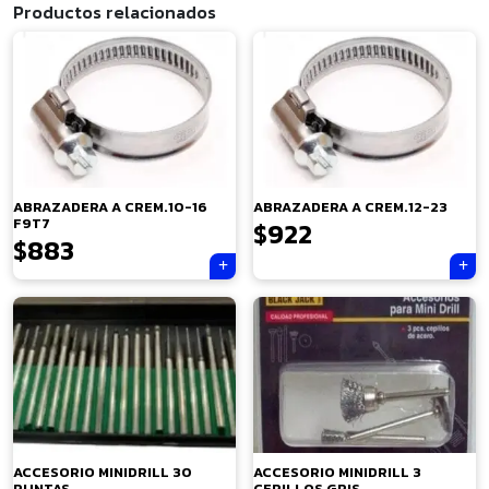
Productos relacionados
ABRAZADERA A CREM.10-16
ABRAZADERA A CREM.12-23
F9T7
$
922
$
883
×
ACCESORIO MINIDRILL 30
ACCESORIO MINIDRILL 3
PUNTAS
CEPILLOS GRIS