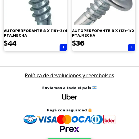
×
AUTOPERFORANTE 8 X (19)-3/4
AUTOPERFORANTE 8 X (12)-1/2
PTA.MECHA
PTA.MECHA
$
44
$
36
Tu carrito está vacío.
Navegación
Política de devoluciones y reembolsos
Agregá un producto y aparecerá acá
de
automáticamente.
entradas
Enviamos a todo el país
Pagá con seguridad