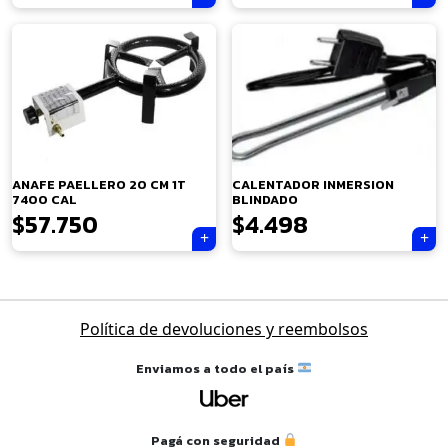
×
ANAFE PAELLERO 20 CM 1T
CALENTADOR INMERSION
7400 CAL
BLINDADO
$
57.750
$
4.498
Tu carrito está vacío.
Navegación
Política de devoluciones y reembolsos
Agregá un producto y aparecerá acá
de
automáticamente.
entradas
Enviamos a todo el país
Pagá con seguridad