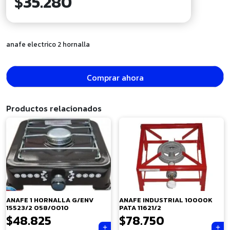
$
35.280
anafe electrico 2 hornalla
Comprar ahora
Productos relacionados
ANAFE 1 HORNALLA G/ENV
ANAFE INDUSTRIAL 10000K
15523/2 058/0010
PATA 11621/2
$
48.825
$
78.750