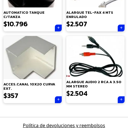
AUTOMATICO TANQUE
ALARGUE TEL-FAX 4 MTS
C/TANZA
ENRULADO
$
10.796
$
2.507
×
ALARGUE AUDIO 2 RCA A 3.50
ACCES.CANAL 10X20 CURVA
MM STEREO
EXT.
$
2.504
$
357
Tu carrito está vacío.
Navegación
Política de devoluciones y reembolsos
Agregá un producto y aparecerá acá