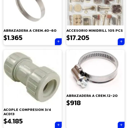
ABRAZADERA A CREM.40-60
ACCESORIO MINIDRILL 105 PCS
$
1.365
$
17.205
ABRAZADERA A CREM.12-20
×
$
918
ACOPLE COMPRESION 3/4
ACD13
$
4.185