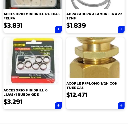
ACCESORIO MINIDRILL RUEDAS
ABRAZADERA ALAMBRE 3/4 22-
FELPA
27MM
$
3.831
$
1.839
×
ACOPLE P/PLOMO 1/2H CON
TUERCAS
ACCESORIO MINIDRILL 6
$
12.471
LIJAS+1 RUEDA GDE
$
3.291
Tu carrito está vacío.
Navegación