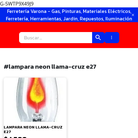
G-5WTP9X49J9
Ir
Ferretería Varona - Gas, Pinturas, Materiales Eléctricos,
al
Ferretería, Herramientas, Jardin, Repuestos, Iluminación
contenido
#lampara neon llama-cruz e27
×
LAMPARA NEON LLAMA-CRUZ
E27