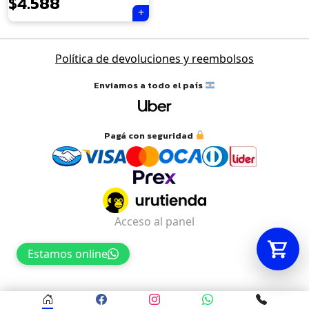
$
4.588
Tu carrito está vacío.
Política de devoluciones y reembolsos
Agregá un producto y aparecerá acá
automáticamente.
Enviamos a todo el país
Pagá con seguridad
Acceso al panel
Estamos online