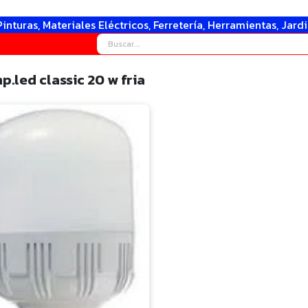
Pinturas, Materiales Eléctricos, Ferretería, Herramientas, Jard
.led classic 20 w fria