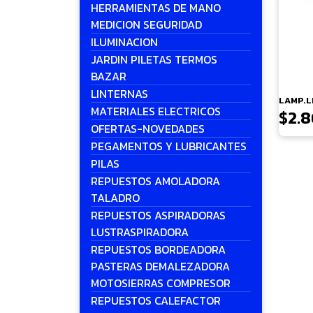
HERRAMIENTAS DE MANO
MEDICION SEGURIDAD
ILUMINACION
JARDIN PILETAS TERMOS
BAZAR
LINTERNAS
LAMP.L
MATERIALES ELECTRICOS
$
2.
OFERTAS-NOVEDADES
PEGAMENTOS Y LUBRICANTES
PILAS
REPUESTOS AMOLADORA
TALADRO
REPUESTOS ASPIRADORAS
LUSTRASPIRADORA
REPUESTOS BORDEADORA
PASTERAS DEMALEZADORA
MOTOSIERRAS COMPRESOR
REPUESTOS CALEFACTOR