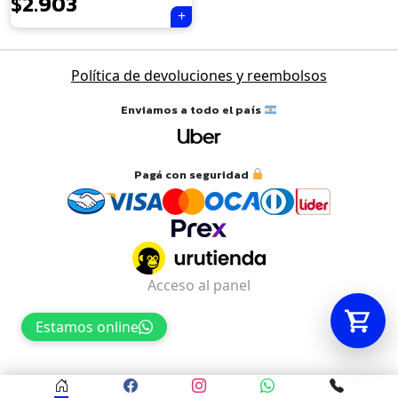
$
2.903
Tu carrito está vacío.
Política de devoluciones y reembolsos
Agregá un producto y aparecerá acá
automáticamente.
Enviamos a todo el país
Pagá con seguridad
Acceso al panel
Estamos online