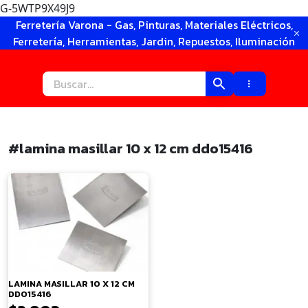
G-5WTP9X49J9
Ir
Ferretería Varona - Gas, Pinturas, Materiales Eléctricos,
al
Ferretería, Herramientas, Jardin, Repuestos, Iluminación
contenido
#lamina masillar 10 x 12 cm ddo15416
×
LAMINA MASILLAR 10 X 12 CM
DDO15416