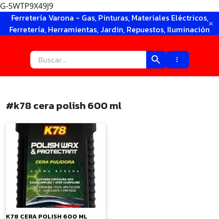
G-5WTP9X49J9
Ir
Ferretería Varona - Gas, Pinturas, Materiales Eléctricos,
al
Ferretería, Herramientas, Jardin, Repuestos, Iluminación
contenido
#k78 cera polish 600 ml
×
K78 CERA POLISH 600 ML