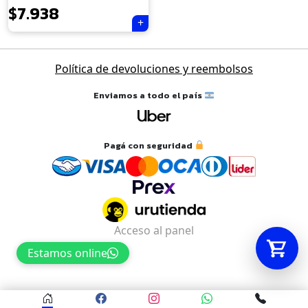
$
7.938
Tu carrito está vacío.
Agregá un producto y aparecerá acá
Política de devoluciones y reembolsos
automáticamente.
Enviamos a todo el país
Pagá con seguridad
Acceso al panel
Estamos online