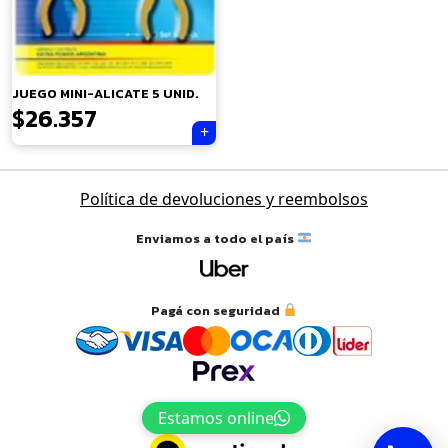
×
JUEGO MINI-ALICATE 5 UNID.
$
26.357
Tu carrito está vacío.
Agregá un producto y aparecerá acá
Política de devoluciones y reembolsos
automáticamente.
Enviamos a todo el país
Pagá con seguridad
Estamos online