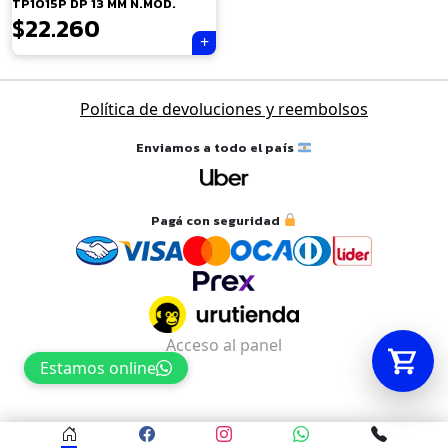
TP1015P DP 13 MM N.MOD.
$
22.260
Tu carrito está vacío.
Agregá un producto y aparecerá acá
Política de devoluciones y reembolsos
automáticamente.
Enviamos a todo el país
Pagá con seguridad
Acceso al panel
Estamos online