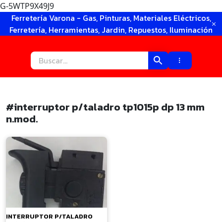
G-5WTP9X49J9
Ir
Ferretería Varona - Gas, Pinturas, Materiales Eléctricos,
al
Ferretería, Herramientas, Jardin, Repuestos, Iluminación
contenido
#interruptor p/taladro tp1015p dp 13 mm
n.mod.
×
INTERRUPTOR P/TALADRO