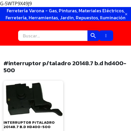
G-5WTP9X49J9
Ir
Ferretería Varona - Gas, Pinturas, Materiales Eléctricos,
al
Ferretería, Herramientas, Jardin, Repuestos, Iluminación
contenido
#interruptor p/taladro 20148.7 b.d hd400-
500
×
INTERRUPTOR P/TALADRO
20148.7 B.D HD400-500