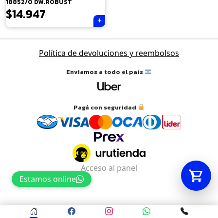
18852/0 DW.ROBUST
$
14.947
Tu carrito está vacío.
Agregá un producto y aparecerá acá
Política de devoluciones y reembolsos
automáticamente.
Enviamos a todo el país
Pagá con seguridad
Acceso al panel
Estamos online