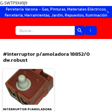
G-5WTP9X49J9
Ir
Ferretería Varona - Gas, Pinturas, Materiales Eléctricos,
al
Ferretería, Herramientas, Jardin, Repuestos, Iluminación
contenido
#interruptor p/amoladora 18852/0
dw.robust
×
INTERRUPTOR P/AMOLADORA