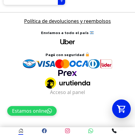
Tu carrito está vacío.
Política de devoluciones y reembolsos
Agregá un producto y aparecerá acá
Enviamos a todo el país
automáticamente.
Pagá con seguridad
Acceso al panel
Estamos online