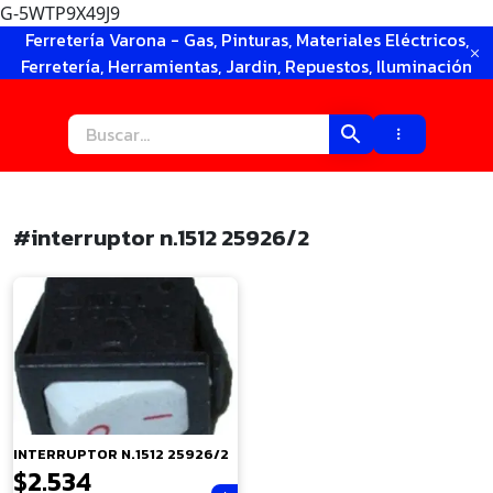
G-5WTP9X49J9
Ir
Ferretería Varona - Gas, Pinturas, Materiales Eléctricos,
al
Ferretería, Herramientas, Jardin, Repuestos, Iluminación
contenido
#interruptor n.1512 25926/2
×
INTERRUPTOR N.1512 25926/2
$
2.534