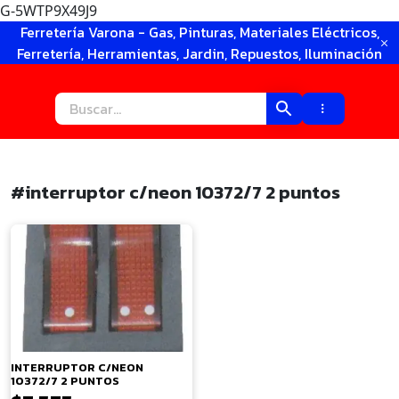
G-5WTP9X49J9
Ir
Ferretería Varona - Gas, Pinturas, Materiales Eléctricos,
al
Ferretería, Herramientas, Jardin, Repuestos, Iluminación
contenido
#interruptor c/neon 10372/7 2 puntos
×
INTERRUPTOR C/NEON
10372/7 2 PUNTOS