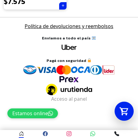
$
7.575
Tu carrito está vacío.
Política de devoluciones y reembolsos
Agregá un producto y aparecerá acá
automáticamente.
Enviamos a todo el país
Pagá con seguridad
Acceso al panel
Estamos online