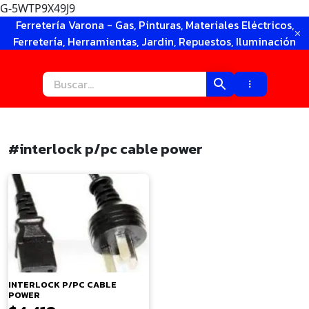
G-5WTP9X49J9
Ir
Ferretería Varona - Gas, Pinturas, Materiales Eléctricos,
al
Ferretería, Herramientas, Jardin, Repuestos, Iluminación
contenido
#interlock p/pc cable power
×
INTERLOCK P/PC CABLE
POWER