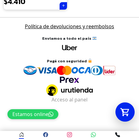
$
4.410
Tu carrito está vacío.
Política de devoluciones y reembolsos
Agregá un producto y aparecerá acá
automáticamente.
Enviamos a todo el país
Pagá con seguridad
Acceso al panel
Estamos online