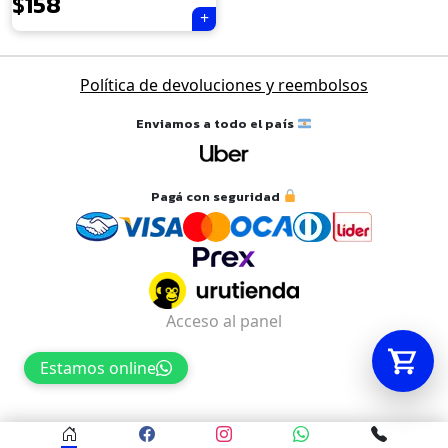
$
158
Tu carrito está vacío.
Política de devoluciones y reembolsos
Agregá un producto y aparecerá acá
automáticamente.
Enviamos a todo el país
Pagá con seguridad
Acceso al panel
Estamos online