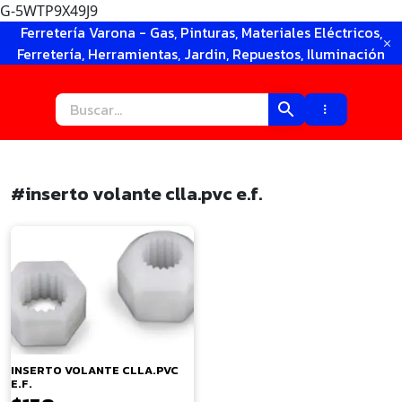
G-5WTP9X49J9
Ir
Ferretería Varona - Gas, Pinturas, Materiales Eléctricos,
al
Ferretería, Herramientas, Jardin, Repuestos, Iluminación
contenido
#inserto volante clla.pvc e.f.
×
INSERTO VOLANTE CLLA.PVC
E.F.