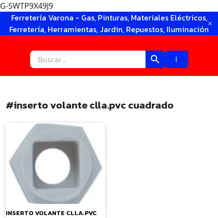
G-5WTP9X49J9
Ir
Ferretería Varona - Gas, Pinturas, Materiales Eléctricos,
al
Ferretería, Herramientas, Jardin, Repuestos, Iluminación
contenido
#inserto volante clla.pvc cuadrado
×
INSERTO VOLANTE CLLA.PVC