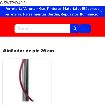
G-5WTP9X49J9
Ir
Ferretería Varona - Gas, Pinturas, Materiales Eléctricos,
al
Ferretería, Herramientas, Jardin, Repuestos, Iluminación
contenido
#inflador de pie 26 cm
×