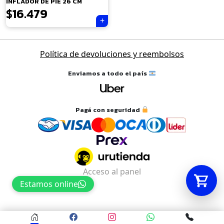
INFLADOR DE PIE 26 CM
$
16.479
Tu carrito está vacío.
Agregá un producto y aparecerá acá
Política de devoluciones y reembolsos
automáticamente.
Enviamos a todo el país
Pagá con seguridad
Acceso al panel
Estamos online