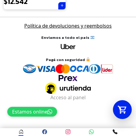
$
12.542
Tu carrito está vacío.
Política de devoluciones y reembolsos
Agregá un producto y aparecerá acá
automáticamente.
Enviamos a todo el país
Pagá con seguridad
Acceso al panel
Estamos online