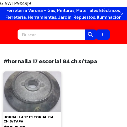
G-5WTP9X49J9
Ir
Ferretería Varona - Gas, Pinturas, Materiales Eléctricos,
al
Ferretería, Herramientas, Jardin, Repuestos, Iluminación
contenido
#hornalla 17 escorial 84 ch.s/tapa
×
HORNALLA 17 ESCORIAL 84
CH.S/TAPA