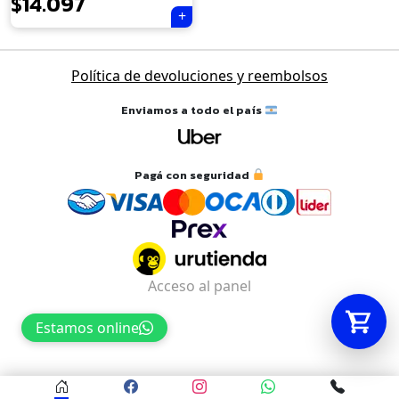
$
14.097
Tu carrito está vacío.
Política de devoluciones y reembolsos
Agregá un producto y aparecerá acá
automáticamente.
Enviamos a todo el país
Pagá con seguridad
Acceso al panel
Estamos online