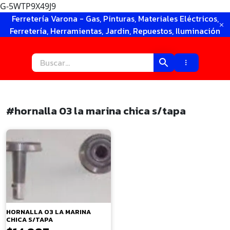
G-5WTP9X49J9
Ir
Ferretería Varona - Gas, Pinturas, Materiales Eléctricos,
al
Ferretería, Herramientas, Jardin, Repuestos, Iluminación
contenido
#hornalla 03 la marina chica s/tapa
×
HORNALLA 03 LA MARINA
CHICA S/TAPA