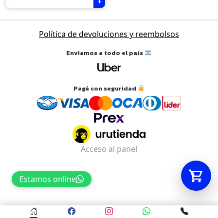
Tu carrito está vacío.
Política de devoluciones y reembolsos
Agregá un producto y aparecerá acá
Enviamos a todo el país
automáticamente.
Pagá con seguridad
Acceso al panel
Estamos online