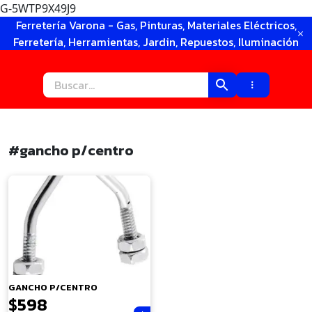
G-5WTP9X49J9
Ir
Ferretería Varona - Gas, Pinturas, Materiales Eléctricos,
al
Ferretería, Herramientas, Jardin, Repuestos, Iluminación
contenido
#gancho p/centro
×
GANCHO P/CENTRO
$
598