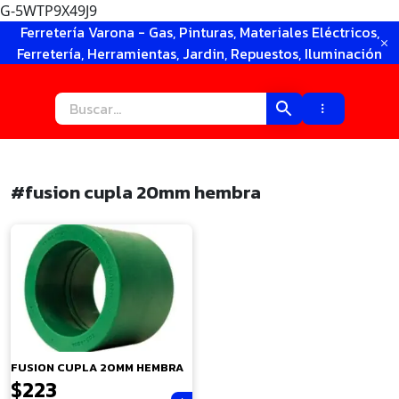
G-5WTP9X49J9
Ir
Ferretería Varona - Gas, Pinturas, Materiales Eléctricos,
al
Ferretería, Herramientas, Jardin, Repuestos, Iluminación
contenido
#fusion cupla 20mm hembra
×
FUSION CUPLA 20MM HEMBRA
$
223