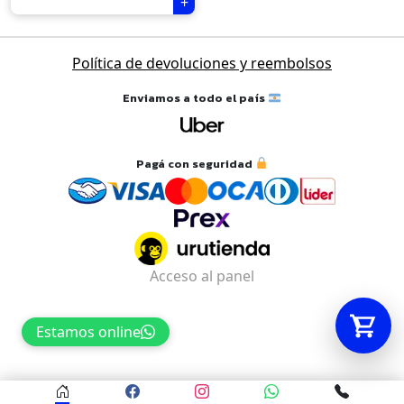
Tu carrito está vacío.
Política de devoluciones y reembolsos
Agregá un producto y aparecerá acá
Enviamos a todo el país
automáticamente.
Pagá con seguridad
Acceso al panel
Estamos online