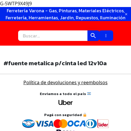
G-5WTP9X49J9
Ir
Ferretería Varona - Gas, Pinturas, Materiales Eléctricos,
al
Ferretería, Herramientas, Jardin, Repuestos, Iluminación
contenido
#fuente metalica p/cinta led 12v10a
Política de devoluciones y reembolsos
Enviamos a todo el país
×
Pagá con seguridad