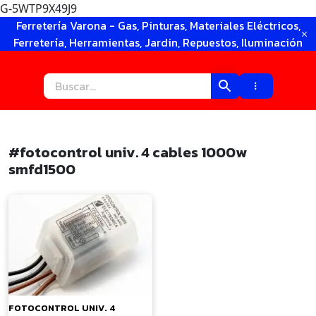
G-5WTP9X49J9
Ir
Ferretería Varona - Gas, Pinturas, Materiales Eléctricos,
al
Ferretería, Herramientas, Jardin, Repuestos, Iluminación
contenido
#fotocontrol univ. 4 cables 1000w
smfd1500
×
FOTOCONTROL UNIV. 4