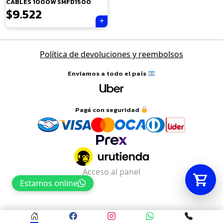
CABLES 1000W SMFD1500
$
9.522
Tu carrito está vacío.
Agregá un producto y aparecerá acá
Política de devoluciones y reembolsos
automáticamente.
Enviamos a todo el país
Pagá con seguridad
Acceso al panel
Estamos online