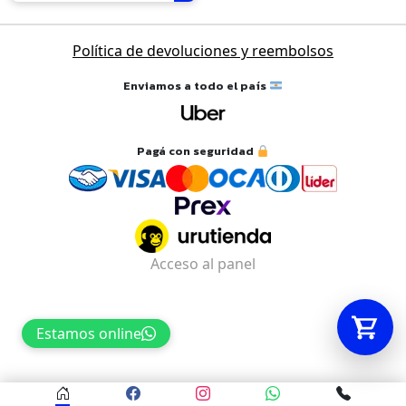
Política de devoluciones y reembolsos
Tu carrito está vacío.
Agregá un producto y aparecerá acá
Enviamos a todo el país
automáticamente.
Pagá con seguridad
Acceso al panel
Estamos online