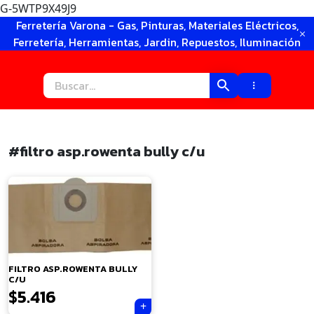
G-5WTP9X49J9
Ir
Ferretería Varona - Gas, Pinturas, Materiales Eléctricos,
al
Ferretería, Herramientas, Jardin, Repuestos, Iluminación
contenido
#filtro asp.rowenta bully c/u
×
FILTRO ASP.ROWENTA BULLY
C/U
$
5.416