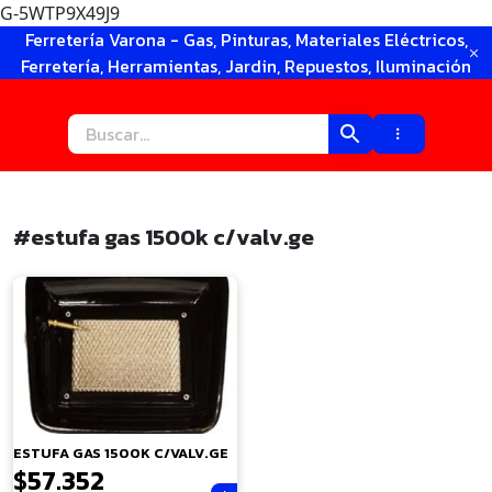
G-5WTP9X49J9
Ir
Ferretería Varona - Gas, Pinturas, Materiales Eléctricos,
al
Ferretería, Herramientas, Jardin, Repuestos, Iluminación
contenido
#estufa gas 1500k c/valv.ge
×
ESTUFA GAS 1500K C/VALV.GE
$
57.352