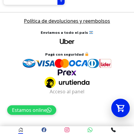
Tu carrito está vacío.
Política de devoluciones y reembolsos
Agregá un producto y aparecerá acá
Enviamos a todo el país
automáticamente.
Pagá con seguridad
Acceso al panel
Estamos online