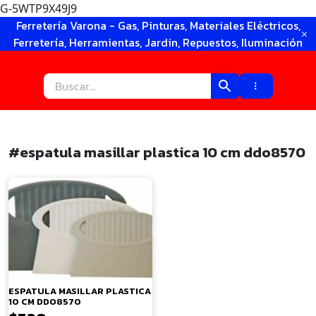
G-5WTP9X49J9
Ir
Ferretería Varona - Gas, Pinturas, Materiales Eléctricos,
al
Ferretería, Herramientas, Jardin, Repuestos, Iluminación
contenido
#espatula masillar plastica 10 cm ddo8570
×
ESPATULA MASILLAR PLASTICA
10 CM DDO8570