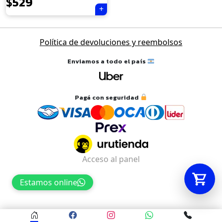
$
529
Tu carrito está vacío.
Política de devoluciones y reembolsos
Agregá un producto y aparecerá acá
automáticamente.
Enviamos a todo el país
Pagá con seguridad
Acceso al panel
Estamos online