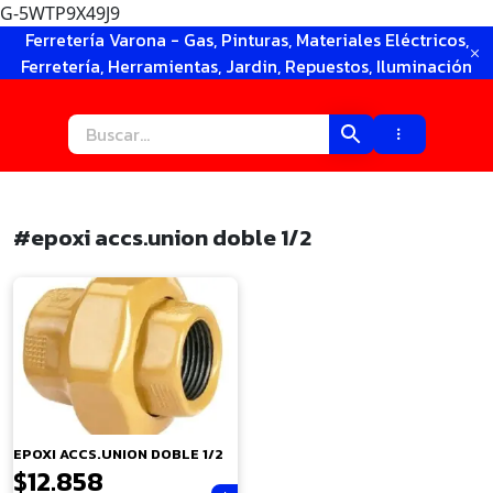
G-5WTP9X49J9
Ir
Ferretería Varona - Gas, Pinturas, Materiales Eléctricos,
al
Ferretería, Herramientas, Jardin, Repuestos, Iluminación
contenido
#epoxi accs.union doble 1/2
×
EPOXI ACCS.UNION DOBLE 1/2
$
12.858