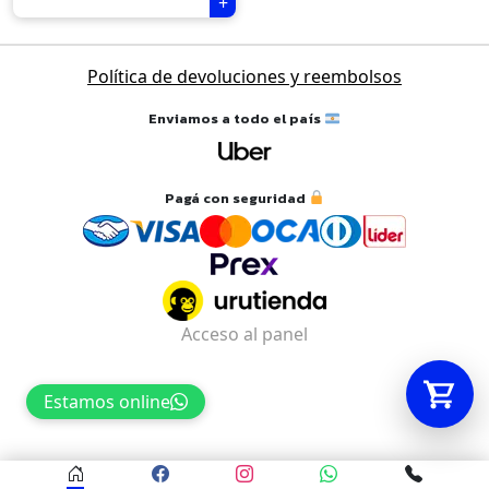
Tu carrito está vacío.
Política de devoluciones y reembolsos
Agregá un producto y aparecerá acá
Enviamos a todo el país
automáticamente.
Pagá con seguridad
Acceso al panel
Estamos online