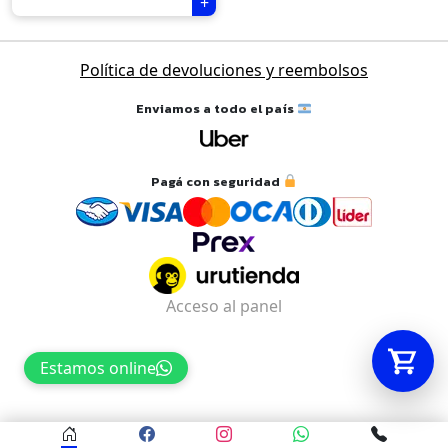
Tu carrito está vacío.
Política de devoluciones y reembolsos
Agregá un producto y aparecerá acá
Enviamos a todo el país
automáticamente.
Pagá con seguridad
Acceso al panel
Estamos online