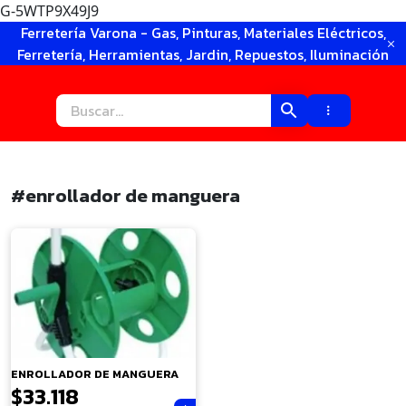
G-5WTP9X49J9
Ir
Ferretería Varona - Gas, Pinturas, Materiales Eléctricos,
al
Ferretería, Herramientas, Jardin, Repuestos, Iluminación
contenido
#enrollador de manguera
×
ENROLLADOR DE MANGUERA
$
33.118